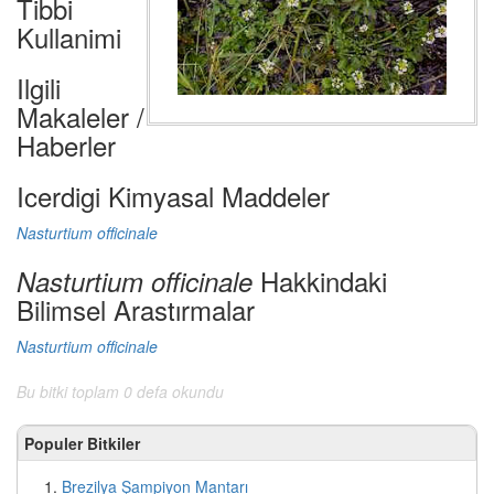
Tibbi
Kullanimi
Ilgili
Makaleler /
Haberler
Icerdigi Kimyasal Maddeler
Nasturtium officinale
Hakkindaki
Nasturtium officinale
Bilimsel Arastırmalar
Nasturtium officinale
Bu bitki toplam 0 defa okundu
Populer Bitkiler
Brezilya Şampiyon Mantarı