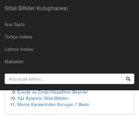
Sifali Bitkiler Kutuphanesi
Ana Sayfa
Populer Yazılar
Türkçe Indeks
Kirazın Faydaları
Cevizin Faydalari
Latince Indeks
Soğan Suyunun Faydaları
Yaban Mersininin Faydaları
Makaleler
Kudret Nari - Faydalari ve Kullanimi
Patates suyunun faydaları
Bebeksi Bir Yüz İçin Doğal Çözümler
Tok Tutan Besinler
Enerjik ve Zinde Hissettiren Besinler
Yaz Aylarinin Sifali Bitkileri
Meme Kanserinden Koruyan 7 Besin