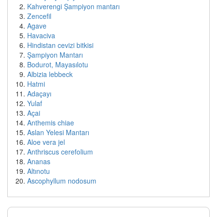
Kahverengi Şampiyon mantarı
Zencefil
Agave
Havaciva
Hindistan cevizi bitkisi
Şampiyon Mantarı
Bodurot, Mayasılotu
Albizia lebbeck
Hatmi
Adaçayı
Yulaf
Açai
Anthemis chiae
Aslan Yelesi Mantarı
Aloe vera jel
Anthriscus cerefolium
Ananas
Altınotu
Ascophyllum nodosum