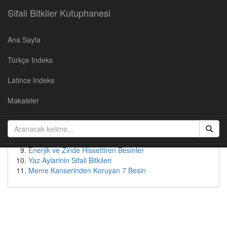
Sifali Bitkiler Kutuphanesi
Ana Sayfa
Populer Yazılar
Türkçe Indeks
Kirazın Faydaları
Cevizin Faydalari
Latince Indeks
Soğan Suyunun Faydaları
Yaban Mersininin Faydaları
Makaleler
Kudret Nari - Faydalari ve Kullanimi
Patates suyunun faydaları
Bebeksi Bir Yüz İçin Doğal Çözümler
Tok Tutan Besinler
Enerjik ve Zinde Hissettiren Besinler
Yaz Aylarinin Sifali Bitkileri
Meme Kanserinden Koruyan 7 Besin