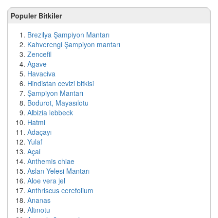
Populer Bitkiler
Brezilya Şampiyon Mantarı
Kahverengi Şampiyon mantarı
Zencefil
Agave
Havaciva
Hindistan cevizi bitkisi
Şampiyon Mantarı
Bodurot, Mayasılotu
Albizia lebbeck
Hatmi
Adaçayı
Yulaf
Açai
Anthemis chiae
Aslan Yelesi Mantarı
Aloe vera jel
Anthriscus cerefolium
Ananas
Altınotu