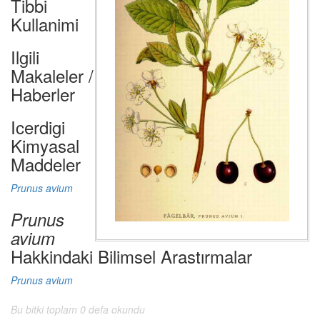
Tibbi
Kullanimi
Ilgili
Makaleler /
Haberler
Icerdigi
Kimyasal
Maddeler
Prunus avium
Prunus
avium
Hakkindaki Bilimsel Arastırmalar
Prunus avium
Bu bitki toplam 0 defa okundu