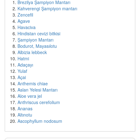
Brezilya Şampiyon Mantarı
Kahverengi Şampiyon mantarı
Zencefil
Agave
Havaciva
Hindistan cevizi bitkisi
Şampiyon Mantarı
Bodurot, Mayasılotu
Albizia lebbeck
Hatmi
Adaçayı
Yulaf
Açai
Anthemis chiae
Aslan Yelesi Mantarı
Aloe vera jel
Anthriscus cerefolium
Ananas
Altınotu
Ascophyllum nodosum