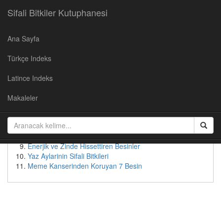
Sifali Bitkiler Kutuphanesi
Ana Sayfa
Populer Yazılar
Türkçe Indeks
Kirazın Faydaları
Cevizin Faydalari
Latince Indeks
Soğan Suyunun Faydaları
Yaban Mersininin Faydaları
Makaleler
Kudret Nari - Faydalari ve Kullanimi
Patates suyunun faydaları
Bebeksi Bir Yüz İçin Doğal Çözümler
Tok Tutan Besinler
Enerjik ve Zinde Hissettiren Besinler
Yaz Aylarinin Sifali Bitkileri
Meme Kanserinden Koruyan 7 Besin