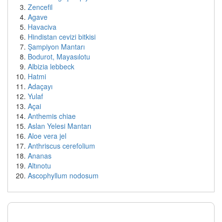
Zencefil
Agave
Havaciva
Hindistan cevizi bitkisi
Şampiyon Mantarı
Bodurot, Mayasılotu
Albizia lebbeck
Hatmi
Adaçayı
Yulaf
Açai
Anthemis chiae
Aslan Yelesi Mantarı
Aloe vera jel
Anthriscus cerefolium
Ananas
Altınotu
Ascophyllum nodosum