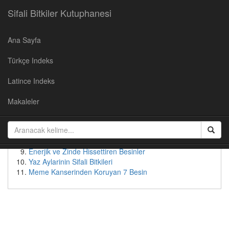
Sifali Bitkiler Kutuphanesi
Ana Sayfa
Populer Yazılar
Türkçe Indeks
Kirazın Faydaları
Cevizin Faydalari
Latince Indeks
Soğan Suyunun Faydaları
Yaban Mersininin Faydaları
Makaleler
Kudret Nari - Faydalari ve Kullanimi
Patates suyunun faydaları
Bebeksi Bir Yüz İçin Doğal Çözümler
Tok Tutan Besinler
Enerjik ve Zinde Hissettiren Besinler
Yaz Aylarinin Sifali Bitkileri
Meme Kanserinden Koruyan 7 Besin