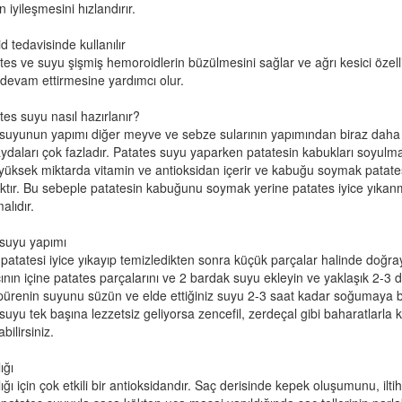
n iyileşmesini hızlandırır.
 tedavisinde kullanılır
tes ve suyu şişmiş hemoroidlerin büzülmesini sağlar ve ağrı kesici özelli
 devam ettirmesine yardımcı olur.
tes suyu nasıl hazırlanır?
suyunun yapımı diğer meyve ve sebze sularının yapımından biraz daha fa
ydaları çok fazladır. Patates suyu yaparken patatesin kabukları soyulma
üksek miktarda vitamin ve antioksidan içerir ve kabuğu soymak patate
ktır. Bu sebeple patatesin kabuğunu soymak yerine patates iyice yıkanm
malıdır.
suyu yapımı
patatesi iyice yıkayıp temizledikten sonra küçük parçalar halinde doğray
ıcının içine patates parçalarını ve 2 bardak suyu ekleyin ve yaklaşık 2-3 da
ürenin suyunu süzün ve elde ettiğiniz suyu 2-3 saat kadar soğumaya b
suyu tek başına lezzetsiz geliyorsa zencefil, zerdeçal gibi baharatlarla k
abilirsiniz.
ığı
ığı için çok etkili bir antioksidandır. Saç derisinde kepek oluşumunu, il