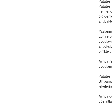
Patates 
Patates 
nemlendir
ölü deri
antibakte
Yaşlanma
Lor ve p
uygulayı
antioksi
birlikte 
Ayrıca r
uygulama
Patates s
Bir pamu
lekelerine
Ayrıca gö
göz altla