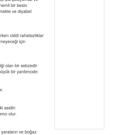
nemli bir besin
ilmekte ve diyabet
rken ciddi rahatsızlıklar
etmeyeceği için
i olan bir sebzedir.
büyük bir yardımcıdır.
r.
ki asidin
mcı olur.
n yaraların ve boğaz