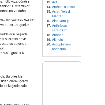
ynar. Glukoza dönüşen
Açai
ahiptir. B vitaminleri
Anthemis chiae
runmasına ve daha
Aslan Yelesi
Mantarı
akalın yaklaşık 3-4 katı
Aloe vera jel
 ve bu miktar günlük
Anthriscus
cerefolium
 maddelerin başında
Ananas
eki oksijenin devir
Altınotu
ak patates suyunda
Ascophyllum
nur.
nodosum
ın %5’i, günlük K
ir. Bu bileşikler
oksidan olarak görev
de biriktiğinde kalp
stayı parçalayamaz ve