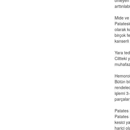
önleyen 
arttırılabi
Mide ve 
Patatesi
olarak k
birçok f
kanserli
Yara ted
Ciltteki 
muhafaza
Hemoroid
Bütün bi
rendeled
işlemi 3
parçalar
Patates s
Patates 
kesici y
harici ol