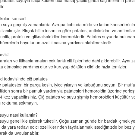
patates suyuyla saça kökten uca masaj yapıldığında saç tellerinin parlak
lir.
kolon kanseri
n suyu geçmiş zamanlarda Avrupa tıbbında mide ve kolon kanserlerinin
ullanılmıştır. Birçok bilim insanına göre patates, antioksidan ve antienfl
enolik, protein ve glikoalkaloidler içermektedir. Patates suyunda bulunan 
 hücrelerin boyutunun azaltılmasına yardımcı olabilmektedir.
avisi
yaraları ve iltihaplanmaları çok farklı cilt tiplerinde dahi giderebilir. Ayn
 etmesine yardımcı olur ve kuruyup dökülen cildi de hızla temizler.
 tedavisinde çiğ patates
r patatesten bir parça kesin, iyice yıkayın ve kabuğunu soyun. Bir mutf
ikten sonra bir pamuk yardımıyla patatesleri hemoroidin üzerine yerleşt
-4 kez yapabilirsiniz. Çiğ patates ve suyu şişmiş hemoroidleri küçültür ve
ı rektuma sokmayın.
uyu nasıl kullanılır?
suyu genellikle içilerek tüketilir. Çoğu zaman günde bir bardak içmek yet
a da yara tedavi edici özelliklerinden faydalanmak istediğinizde bir bez
arak da uygulanabilir.