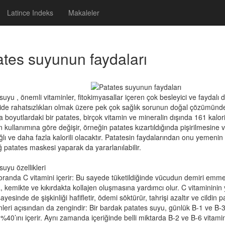
Latince Indeks
Makaleler
ates suyunun faydaları
suyu , önemli vitaminler, fitokimyasallar içeren çok besleyici ve faydalı 
de rahatsızlıkları olmak üzere pek çok sağlık sorunun doğal çözümünde kil
 boyutlardaki bir patates, birçok vitamin ve mineralin dışında 161 kalori i
n kullanımına göre değişir, örneğin patates kızartıldığında pişirilmesin
lı ve daha fazla kalorili olacaktır. Patatesin faydalarından onu yemeni
ğ patates maskesi yaparak da yararlanılabilir.
suyu özellikleri
randa C vitamini içerir: Bu sayede tüketildiğinde vücudun demiri emm
, kemikte ve kıkırdakta kollajen oluşmasına yardımcı olur. C vitamininin
sayesinde de şişkinliği hafifletir, ödemi söktürür, tahrişi azaltır ve cildin
nleri açısından da zengindir: Bir bardak patates suyu, günlük B-1 ve B-3 
 %40’ını içerir. Aynı zamanda içeriğinde belli miktarda B-2 ve B-6 vitami