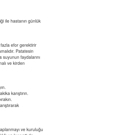
ği ile hastanın günlük
zla efor gerektirir
malıdır. Patatesin
s suyunun faydalarını
alı ve kirden
ın.
kika karıştırın.
ırakın.
arıştırarak
tihaplanmayı ve kuruluğu