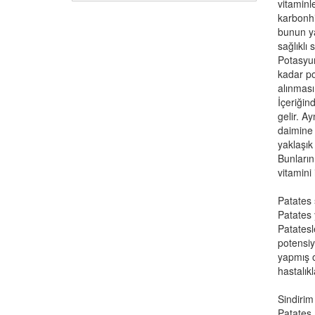
vitaminl
karbonhid
bunun ya
sağlıklı
Potasyum
kadar po
alınması
İçeriğin
gelir. A
daimine 
yaklaşık
Bunların
vitamini
Patates 
Patates 
Patatesl
potensiy
yapmış o
hastalıkl
Sindirim 
Patates,