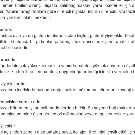
 emer. Emilen dirençli nişasta, kalınbağırsaktaki yararlı bakteriler için ö
ır. Yapılan araştırmalara göre dirençli nişasta, insülin direncini azaltab
ına yardımcı olabilmektedir.
içermez
stası olan ya da gluten intoleransı olan kişiler, glutenli yiyecekler tüketi
irler. Glutensiz bir gıda olan patates, intoleransı olan kişileri rahatsız 
 bir besindir.
urucudur
ğerlerinin çok yüksek olmasının yanında patates yüksek doyurucu özelliğ
e sıklıkla tercih edilen patates, doygunluğu arttırdığı için kilo vermekte 
viyesini arttırır
suyunun içerisinde bulunan doğal şeker, mükemmel bir enerji kaynağıdı
tedavisine yardım eder
suyu bilinen en iyi antasit maddelerden biridir. Bu sayede bağırsaklarda
mesine ve mide ülserinin tedavi edilmesine veya engellenmesine yardı
yileştirir
ni açısından zengin olan patates suyu, kollajen üretimini teşvik ettiği içi