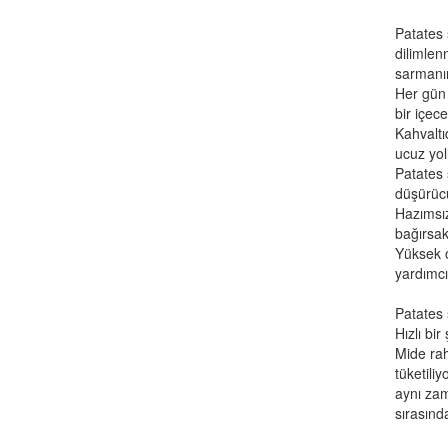
Patates s
dilimlen
sarmanın
Her gün 
bir içece
Kahvaltı
ucuz yoll
Patates 
düşürücü
Hazımsız
bağırsak
Yüksek 
yardımcı
Patates 
Hızlı bir
Mide rah
tüketili
aynı zam
sırasınd