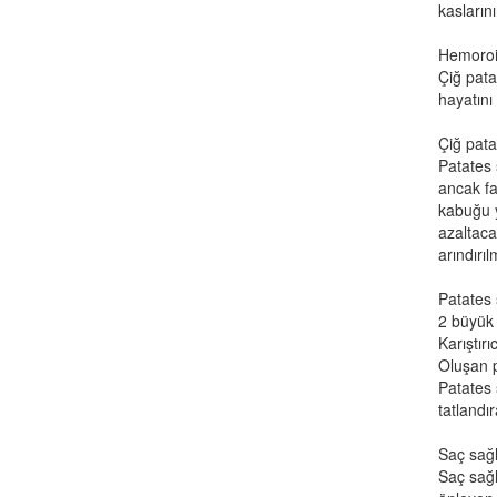
kaslarını
Hemoroid
Çiğ pata
hayatını
Çiğ pata
Patates 
ancak fa
kabuğu y
azaltaca
arındırıl
Patates 
2 büyük 
Karıştır
Oluşan p
Patates 
tatlandır
Saç sağl
Saç sağl