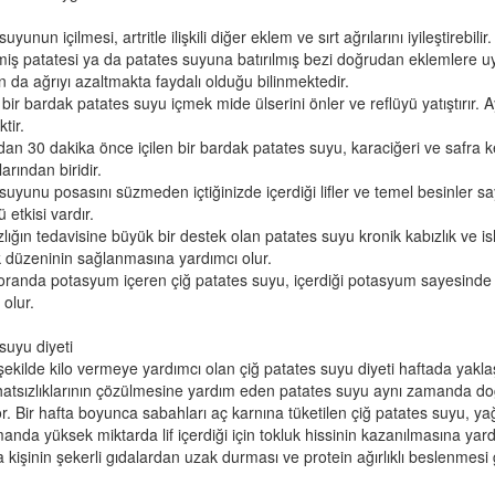
uyunun içilmesi, artritle ilişkili diğer eklem ve sırt ağrılarını iyileştirebili
miş patatesi ya da patates suyuna batırılmış bezi doğrudan eklemlere 
 da ağrıyı azaltmakta faydalı olduğu bilinmektedir.
bir bardak patates suyu içmek mide ülserini önler ve reflüyü yatıştırır.
ktir.
dan 30 dakika önce içilen bir bardak patates suyu, karaciğeri ve safra 
arından biridir.
suyunu posasını süzmeden içtiğinizde içerdiği lifler ve temel besinler s
 etkisi vardır.
lığın tedavisine büyük bir destek olan patates suyu kronik kabızlık ve i
 düzeninin sağlanmasına yardımcı olur.
oranda potasyum içeren çiğ patates suyu, içerdiği potasyum sayesind
 olur.
suyu diyeti
 şekilde kilo vermeye yardımcı olan çiğ patates suyu diyeti haftada yaklaşı
atsızlıklarının çözülmesine yardım eden patates suyu aynı zamanda doğa
yor. Bir hafta boyunca sabahları aç karnına tüketilen çiğ patates suyu, yağ
anda yüksek miktarda lif içerdiği için tokluk hissinin kazanılmasına yard
a kişinin şekerli gıdalardan uzak durması ve protein ağırlıklı beslenmesi 