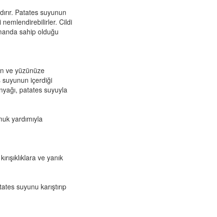
ndırır. Patates suyunun
 nemlendirebilirler. Cildi
amanda sahip olduğu
yin ve yüzünüze
s suyunun içerdiği
inyağı, patates suyuyla
muk yardımıyla
ırışıklıklara ve yanık
atates suyunu karıştırıp