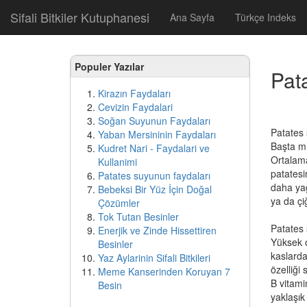
Sifali Bitkiler Kutuphanesi
Ana Sayfa
Türkçe Indeks
Populer Yazılar
Pat
Kirazın Faydaları
Cevizin Faydalari
Soğan Suyunun Faydaları
Patates 
Yaban Mersininin Faydaları
Başta mi
Kudret Nari - Faydalari ve
Ortalama
Kullanimi
patatesi
Patates suyunun faydaları
daha yağ
Bebeksi Bir Yüz İçin Doğal
ya da çi
Çözümler
Tok Tutan Besinler
Patates 
Enerjik ve Zinde Hissettiren
Yüksek o
Besinler
kaslarda
Yaz Aylarinin Sifali Bitkileri
özelliği 
Meme Kanserinden Koruyan 7
B vitami
Besin
yaklaşık