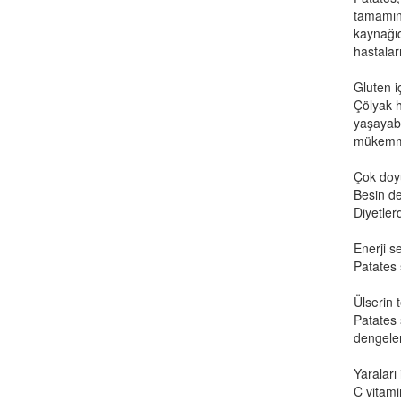
tamamını
kaynağıd
hastalar
Gluten 
Çölyak ha
yaşayabil
mükemmel
Çok doy
Besin de
Diyetlerd
Enerji se
Patates 
Ülserin 
Patates 
dengelen
Yaraları i
C vitami