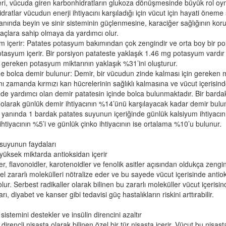
eri, vücuda giren karbonhidratların glukoza dönüşmesinde büyük rol o
ratlar vücudun enerji ihtiyacını karşıladığı için vücut için hayati öneme s
nında beyin ve sinir sisteminin güçlenmesine, karaciğer sağlığının ko
 saçlara sahip olmaya da yardımcı olur.
 içerir: Patates potasyum bakımından çok zengindir ve orta boy bir port
tasyum içerir. Bir porsiyon patateste yaklaşık 1.46 mg potasyum vardır
 gereken potasyum miktarının yaklaşık %31’ini oluşturur.
de bolca demir bulunur: Demir, bir vücudun zinde kalması için gereken
ynı zamanda kırmızı kan hücrelerinin sağlıklı kalmasına ve vücut içerisind
de yardımcı olan demir patatesin içinde bolca bulunmaktadır. Bir bard
 olarak günlük demir ihtiyacının %14’ünü karşılayacak kadar demir bulu
 yanında 1 bardak patates suyunun içeriğinde günlük kalsiyum ihtiyacın
 ihtiyacının %5’i ve günlük çinko ihtiyacının ise ortalama %10’u bulunur.
suyunun faydaları
yüksek miktarda antioksidan içerir
er, flavonoidler, karotenoidler ve fenolik asitler açısından oldukça zengind
el zararlı molekülleri nötralize eder ve bu sayede vücut içerisinde anti
lur. Serbest radikaller olarak bilinen bu zararlı moleküller vücut içerisin
arı, diyabet ve kanser gibi tedavisi güç hastalıkların riskini arttırabilir.
sistemini destekler ve insülin direncini azaltır
 dirençli nişasta olarak bilinen özel bir tür nişasta içerir. Vücut bu nişa