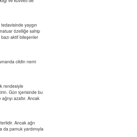
lığı ve kuvveti de
 tedavisinde yaygın
amatuar özelliğe sahip
bazı aktif bileşenler
ı zamanda cildin nemi
ak rendesiyle
irin. Gün içerisinde bu
 ağrıyı azaltır. Ancak
erlidir. Ancak ağrı
 ya da pamuk yardımıyla