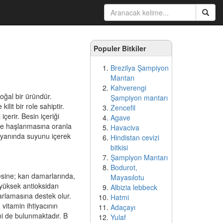
Populer Bitkiler
Brezilya Şampiyon
Mantarı
Kahverengi
doğal bir üründür.
Şampiyon mantarı
it bir role sahiptir.
Zencefil
çerir. Besin içeriği
Agave
e ve haşlanmasına oranla
Havaciva
n yanında suyunu içerek
Hindistan cevizi
bitkisi
Şampiyon Mantarı
Bodurot,
esine; kan damarlarında,
Mayasılotu
 yüksek antioksidan
Albizia lebbeck
 parlamasına destek olur.
Hatmi
vitamin ihtiyacının
Adaçayı
ni de bulunmaktadır. B
Yulaf