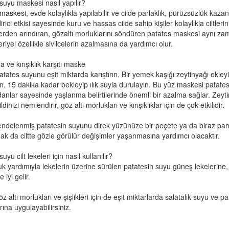
suyu maskesi nasıl yapılır?
maskesi, evde kolaylıkla yapılabilir ve cilde parlaklık, pürüzsüzlük kaza
ici etkisi sayesinde kuru ve hassas cilde sahip kişiler kolaylıkla ciltlerini
lerden arındıran, gözaltı morluklarını söndüren patates maskesi aynı z
riyel özellikle sivilcelerin azalmasına da yardımcı olur.
 ve kırışıklık karşıtı maske
atates suyunu eşit miktarda karıştırın. Bir yemek kaşığı zeytinyağı ekle
n. 15 dakika kadar bekleyip ılık suyla durulayın. Bu yüz maskesi patate
danlar sayesinde yaşlanma belirtilerinde önemli bir azalma sağlar. Zeyt
cildinizi nemlendirir, göz altı morlukları ve kırışıklıklar için de çok etkilidir.
endelenmiş patatesin suyunu direk yüzünüze bir peçete ya da biraz pa
k da ciltte gözle görülür değişimler yaşanmasına yardımcı olacaktır.
uyu cilt lekeleri için nasıl kullanılır?
k yardımıyla lekelerin üzerine sürülen patatesin suyu güneş lekelerine, k
 iyi gelir.
z altı morlukları ve şişlikleri için de eşit miktarlarda salatalık suyu ve p
rına uygulayabilirsiniz.