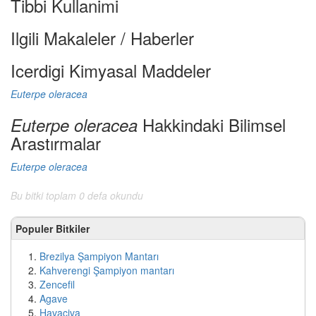
Tibbi Kullanimi
Ilgili Makaleler / Haberler
Icerdigi Kimyasal Maddeler
Euterpe oleracea
Hakkindaki Bilimsel
Euterpe oleracea
Arastırmalar
Euterpe oleracea
Bu bitki toplam 0 defa okundu
Populer Bitkiler
Brezilya Şampiyon Mantarı
Kahverengi Şampiyon mantarı
Zencefil
Agave
Havaciva