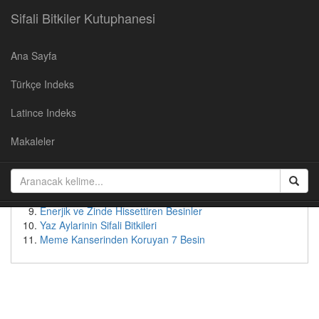
Sifali Bitkiler Kutuphanesi
Ana Sayfa
Populer Yazılar
Türkçe Indeks
Kirazın Faydaları
Cevizin Faydalari
Latince Indeks
Soğan Suyunun Faydaları
Yaban Mersininin Faydaları
Makaleler
Kudret Nari - Faydalari ve Kullanimi
Patates suyunun faydaları
Bebeksi Bir Yüz İçin Doğal Çözümler
Tok Tutan Besinler
Enerjik ve Zinde Hissettiren Besinler
Yaz Aylarinin Sifali Bitkileri
Meme Kanserinden Koruyan 7 Besin