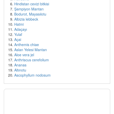
Hindistan cevizi bitkisi
Şampiyon Mantarı
Bodurot, Mayasılotu
Albizia lebbeck
Hatmi
Adaçayı
Yulaf
Açai
Anthemis chiae
Aslan Yelesi Mantarı
Aloe vera jel
Anthriscus cerefolium
Ananas
Altınotu
Ascophyllum nodosum