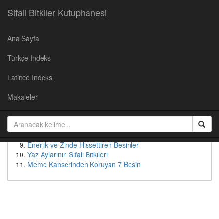
Sifali Bitkiler Kutuphanesi
Ana Sayfa
Populer Yazılar
Türkçe Indeks
Kirazın Faydaları
Cevizin Faydalari
Latince Indeks
Soğan Suyunun Faydaları
Yaban Mersininin Faydaları
Makaleler
Kudret Nari - Faydalari ve Kullanimi
Patates suyunun faydaları
Bebeksi Bir Yüz İçin Doğal Çözümler
Tok Tutan Besinler
Enerjik ve Zinde Hissettiren Besinler
Yaz Aylarinin Sifali Bitkileri
Meme Kanserinden Koruyan 7 Besin