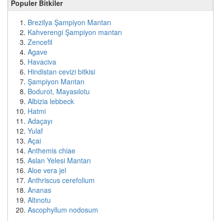
Populer Bitkiler
Brezilya Şampiyon Mantarı
Kahverengi Şampiyon mantarı
Zencefil
Agave
Havaciva
Hindistan cevizi bitkisi
Şampiyon Mantarı
Bodurot, Mayasılotu
Albizia lebbeck
Hatmi
Adaçayı
Yulaf
Açai
Anthemis chiae
Aslan Yelesi Mantarı
Aloe vera jel
Anthriscus cerefolium
Ananas
Altınotu
Ascophyllum nodosum