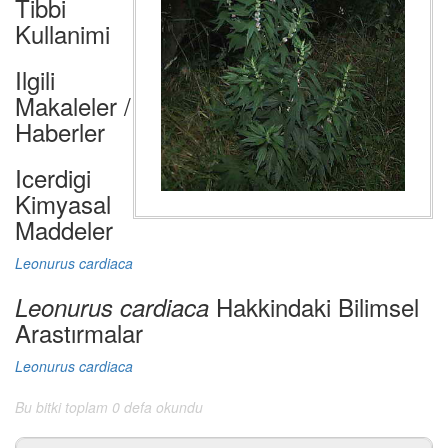
Tibbi
Kullanimi
Ilgili
Makaleler /
Haberler
Icerdigi
Kimyasal
Maddeler
Leonurus cardiaca
Hakkindaki Bilimsel
Leonurus cardiaca
Arastırmalar
Leonurus cardiaca
Bu bitki toplam 0 defa okundu