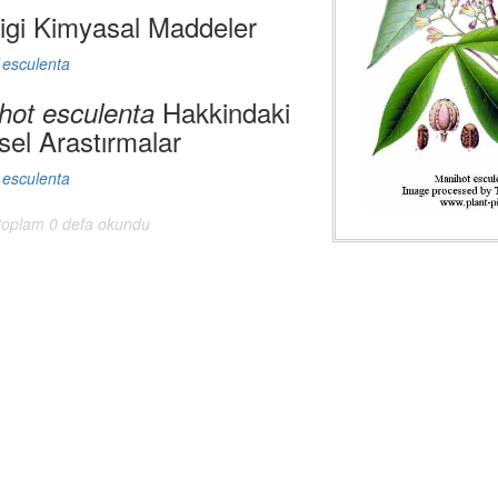
digi Kimyasal Maddeler
 esculenta
Hakkindaki
hot esculenta
sel Arastırmalar
 esculenta
 toplam 0 defa okundu