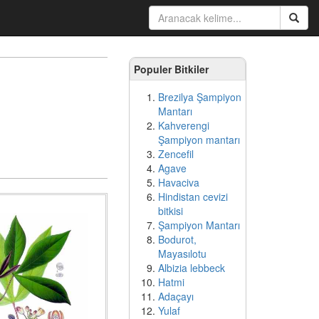
Populer Bitkiler
Brezilya Şampiyon
Mantarı
Kahverengi
Şampiyon mantarı
Zencefil
Agave
Havaciva
Hindistan cevizi
bitkisi
Şampiyon Mantarı
Bodurot,
Mayasılotu
Albizia lebbeck
Hatmi
Adaçayı
Yulaf