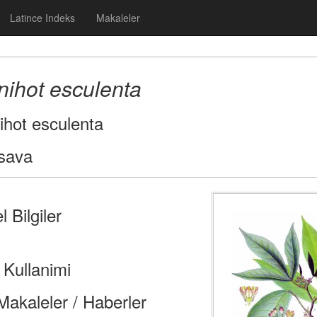
Latince Indeks
Makaleler
ihot esculenta
hot esculenta
sava
 Bilgiler
 Kullanimi
i Makaleler / Haberler