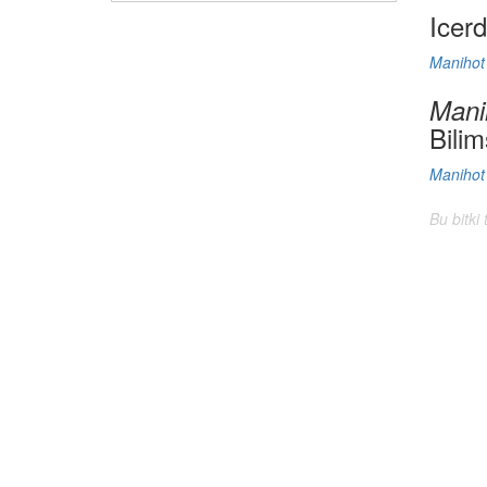
Icer
Manihot
Mani
Bilim
Manihot
Bu bitki