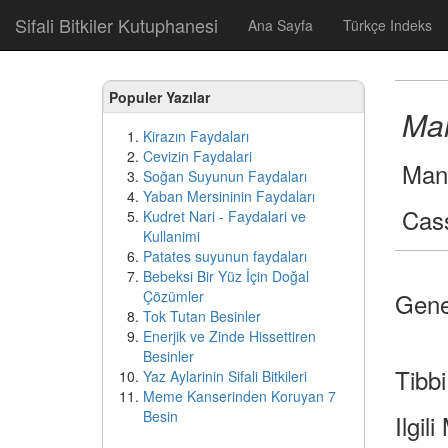
Sifali Bitkiler Kutuphanesi
Ana Sayfa
Türkçe Indeks
Populer Yazılar
Man
Kirazın Faydaları
Cevizin Faydalari
Mani
Soğan Suyunun Faydaları
Yaban Mersininin Faydaları
Cas
Kudret Nari - Faydalari ve
Kullanimi
Patates suyunun faydaları
Bebeksi Bir Yüz İçin Doğal
Çözümler
Genel
Tok Tutan Besinler
Enerjik ve Zinde Hissettiren
Besinler
Tibbi
Yaz Aylarinin Sifali Bitkileri
Meme Kanserinden Koruyan 7
Besin
Ilgil