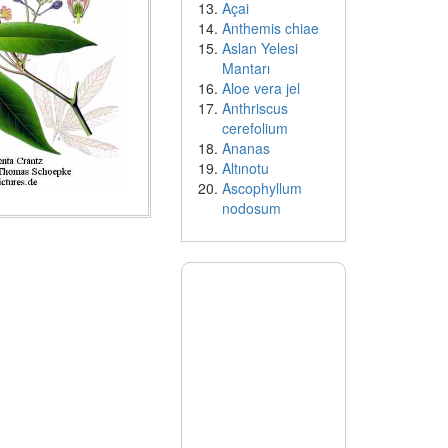
Açai
Anthemis chiae
Aslan Yelesi
Mantarı
Aloe vera jel
Anthriscus
cerefolium
Ananas
Altınotu
Ascophyllum
nodosum