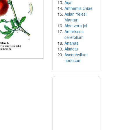
Açai
Anthemis chiae
Aslan Yelesi
Mantarı
Aloe vera jel
Anthriscus
cerefolium
Ananas
Altınotu
Ascophyllum
nodosum