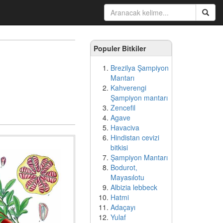
Populer Bitkiler
Brezilya Şampiyon
Mantarı
Kahverengi
Şampiyon mantarı
Zencefil
Agave
Havaciva
Hindistan cevizi
bitkisi
Şampiyon Mantarı
Bodurot,
Mayasılotu
Albizia lebbeck
Hatmi
Adaçayı
Yulaf