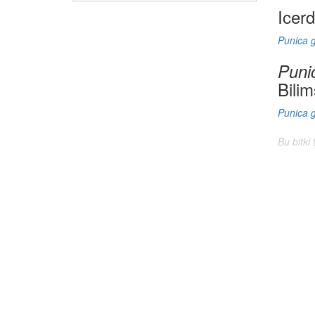
Icer
Punica 
Puni
Bilim
Punica 
Bu bitki