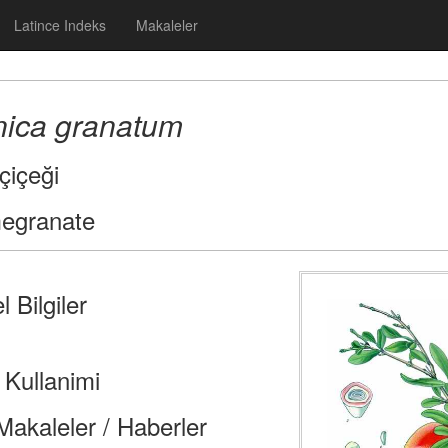
Latince Indeks
Makaleler
ica granatum
çiçeği
egranate
 Bilgiler
 Kullanimi
i Makaleler / Haberler