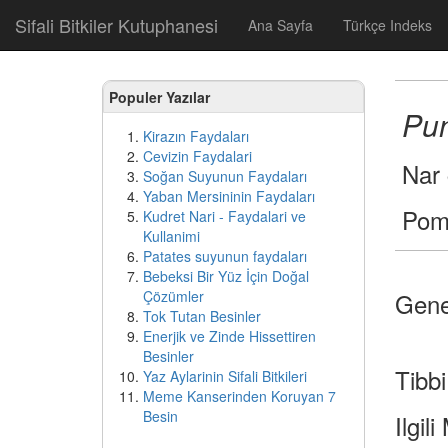
Sifali Bitkiler Kutuphanesi
Ana Sayfa
Türkçe Indeks
Populer Yazılar
Pun
Kirazın Faydaları
Cevizin Faydalari
Nar 
Soğan Suyunun Faydaları
Yaban Mersininin Faydaları
Pom
Kudret Nari - Faydalari ve
Kullanimi
Patates suyunun faydaları
Bebeksi Bir Yüz İçin Doğal
Çözümler
Genel
Tok Tutan Besinler
Enerjik ve Zinde Hissettiren
Besinler
Tibbi
Yaz Aylarinin Sifali Bitkileri
Meme Kanserinden Koruyan 7
Besin
Ilgil