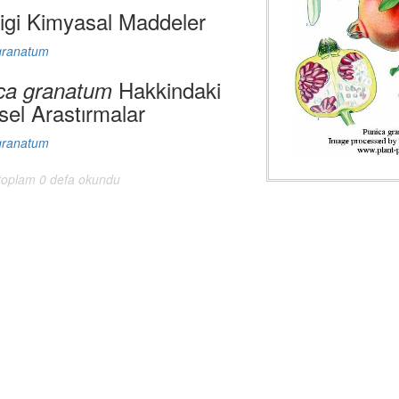
digi Kimyasal Maddeler
granatum
Hakkindaki
ca granatum
sel Arastırmalar
granatum
 toplam 0 defa okundu