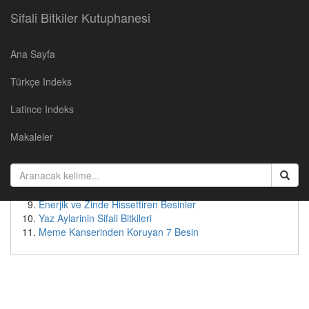
Sifali Bitkiler Kutuphanesi
Ana Sayfa
Populer Yazılar
Türkçe Indeks
Kirazın Faydaları
Cevizin Faydalari
Latince Indeks
Soğan Suyunun Faydaları
Yaban Mersininin Faydaları
Makaleler
Kudret Nari - Faydalari ve Kullanimi
Patates suyunun faydaları
Bebeksi Bir Yüz İçin Doğal Çözümler
Tok Tutan Besinler
Enerjik ve Zinde Hissettiren Besinler
Yaz Aylarinin Sifali Bitkileri
Meme Kanserinden Koruyan 7 Besin