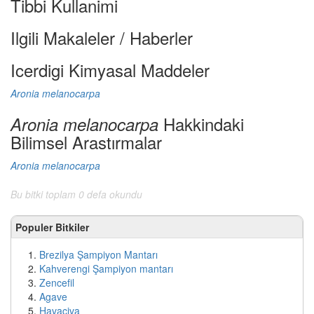
Tibbi Kullanimi
Ilgili Makaleler / Haberler
Icerdigi Kimyasal Maddeler
Aronia melanocarpa
Hakkindaki
Aronia melanocarpa
Bilimsel Arastırmalar
Aronia melanocarpa
Bu bitki toplam 0 defa okundu
Populer Bitkiler
Brezilya Şampiyon Mantarı
Kahverengi Şampiyon mantarı
Zencefil
Agave
Havaciva