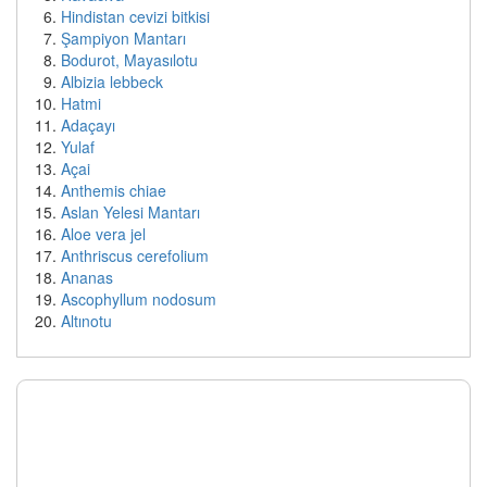
Hindistan cevizi bitkisi
Şampiyon Mantarı
Bodurot, Mayasılotu
Albizia lebbeck
Hatmi
Adaçayı
Yulaf
Açai
Anthemis chiae
Aslan Yelesi Mantarı
Aloe vera jel
Anthriscus cerefolium
Ananas
Ascophyllum nodosum
Altınotu