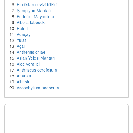
Hindistan cevizi bitkisi
Şampiyon Mantarı
Bodurot, Mayasılotu
Albizia lebbeck
Hatmi
Adaçayı
Yulaf
Açai
Anthemis chiae
Aslan Yelesi Mantarı
Aloe vera jel
Anthriscus cerefolium
Ananas
Altınotu
Ascophyllum nodosum