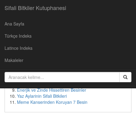
Sifali Bitkiler Kutuphanesi
Ana Sayfa
Populer Yazılar
Türkçe Indeks
Kirazın Faydaları
Cevizin Faydalari
Latince Indeks
Soğan Suyunun Faydaları
Yaban Mersininin Faydaları
Makaleler
Kudret Nari - Faydalari ve Kullanimi
Patates suyunun faydaları
Bebeksi Bir Yüz İçin Doğal Çözümler
Tok Tutan Besinler
Enerjik ve Zinde Hissettiren Besinler
Yaz Aylarinin Sifali Bitkileri
Meme Kanserinden Koruyan 7 Besin