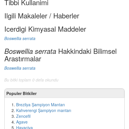
Tibbi Kullanimi
Ilgili Makaleler / Haberler
Icerdigi Kimyasal Maddeler
Boswellia serrata
Hakkindaki Bilimsel
Boswellia serrata
Arastırmalar
Boswellia serrata
Bu bitki toplam 0 defa okundu
Populer Bitkiler
Brezilya Şampiyon Mantarı
Kahverengi Şampiyon mantarı
Zencefil
Agave
Havaciva