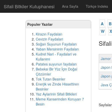
Sifali Bitkiler Kutuphanesi
Ana Sayfa
Türkçe Indeks
A
B
Populer Yazılar
W
Kirazın Faydaları
Cevizin Faydalari
Sifal
Soğan Suyunun Faydaları
Yaban Mersininin Faydaları
Kudret Nari - Faydalari ve
Jamor 
Kullanimi
Patates suyunun faydaları
Japon k
Bebeksi Bir Yüz İçin Doğal
Çözümler
Japon 
Tok Tutan Besinler
Enerjik ve Zinde Hissettiren
Java Ça
Besinler
Yaz Aylarinin Sifali Bitkileri
Meme Kanserinden Koruyan 7
Besin
Sayfalar