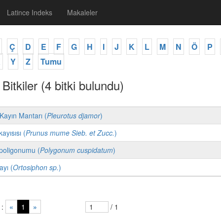
Latince Indeks
Makaleler
Ç
D
E
F
G
H
I
J
K
L
M
N
Ö
P
X
Y
Z
Tumu
i Bitkiler (4 bitki bulundu)
Kayın Mantarı (
Pleurotus djamor
)
ayısısı (
Prunus mume Sieb. et Zucc.
)
poligonumu (
Polygonum cuspidatum
)
yı (
Ortosiphon sp.
)
 :
«
1
»
/ 1