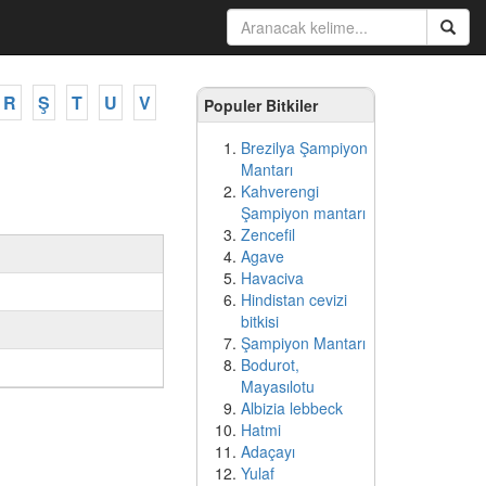
R
Ş
T
U
V
Populer Bitkiler
Brezilya Şampiyon
Mantarı
Kahverengi
Şampiyon mantarı
Zencefil
Agave
Havaciva
Hindistan cevizi
bitkisi
Şampiyon Mantarı
Bodurot,
Mayasılotu
Albizia lebbeck
Hatmi
Adaçayı
Yulaf