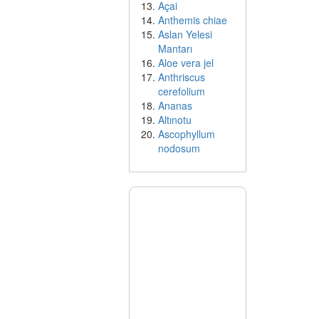
Açai
Anthemis chiae
Aslan Yelesi
Mantarı
Aloe vera jel
Anthriscus
cerefolium
Ananas
Altınotu
Ascophyllum
nodosum