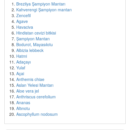
Brezilya Şampiyon Mantarı
Kahverengi Şampiyon mantarı
Zencefil
Agave
Havaciva
Hindistan cevizi bitkisi
Şampiyon Mantarı
Bodurot, Mayasılotu
Albizia lebbeck
Hatmi
Adaçayı
Yulaf
Açai
Anthemis chiae
Aslan Yelesi Mantarı
Aloe vera jel
Anthriscus cerefolium
Ananas
Altınotu
Ascophyllum nodosum