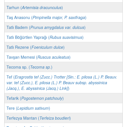
Tarhun (
Artemisia dracunculus
)
Taş Anasonu (
Pimpinella major, P. saxifraga
)
Tatlı Badem (
Prunus amygdalus var. dulcus
)
Tatlı Böğürtlen Yaprağı (
Rubus suavisimus
)
Tatlı Rezene (
Foeniculum dulce
)
Tavşan Memesi (
Ruscus aculeatus
)
Tecoma sp. (
Tecoma sp.
)
Tef (
Eragrostis tef (Zucc.) Trotter [Sin.: E. pilosa (L.) P. Beauv.
var. tef (Zucc.), E. pilosa (L.) P. Beauv subsp. abyssinica
(Jacq.), E. abyssinica (Jacq.) Link]
)
Tefarik (
Pogostemon patchouly
)
Tere (
Lepidium sativum
)
Terfezya Mantarı (
Terfeiza boudieri
)