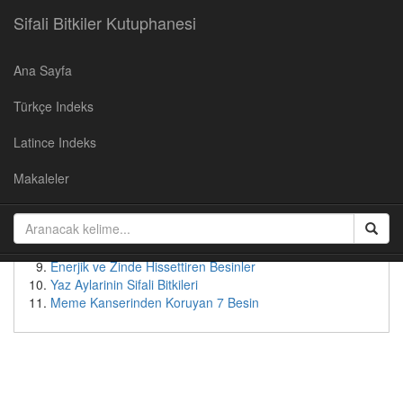
Sifali Bitkiler Kutuphanesi
Ana Sayfa
Populer Yazılar
Türkçe Indeks
Kirazın Faydaları
Cevizin Faydalari
Latince Indeks
Soğan Suyunun Faydaları
Yaban Mersininin Faydaları
Makaleler
Kudret Nari - Faydalari ve Kullanimi
Patates suyunun faydaları
Bebeksi Bir Yüz İçin Doğal Çözümler
Tok Tutan Besinler
Enerjik ve Zinde Hissettiren Besinler
Yaz Aylarinin Sifali Bitkileri
Meme Kanserinden Koruyan 7 Besin