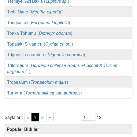
Termiye, Acı Bakla (
Lupinus sp.
)
Tıbbi Nane (
Mentha piperita
)
Tongkat ali (
Eurycoma longifolia
)
Tonka Tohumu (
Dipteryx odorata
)
Topalak, Siklamen (
Cyclamen sp.
)
Trigonella coarulea (
Trigonella coarulea
)
Tritordeum (
Hordeum chilense Roem. et Schult X Triticum
turgidum L.
)
Tropealum (
Tropaeolum majus
)
Turnera (
Turnera diffusa var. aphrodis
)
Sayfalar :
«
1
2
»
/ 2
Populer Bitkiler