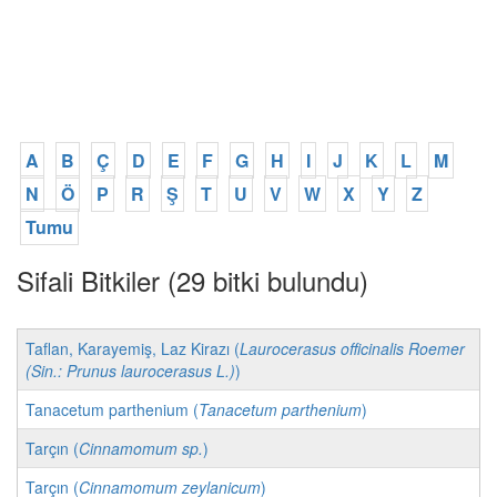
A
B
Ç
D
E
F
G
H
I
J
K
L
M
N
Ö
P
R
Ş
T
U
V
W
X
Y
Z
Tumu
Sifali Bitkiler (29 bitki bulundu)
Taflan, Karayemiş, Laz Kirazı (
Laurocerasus officinalis Roemer
(Sin.: Prunus laurocerasus L.)
)
Tanacetum parthenium (
Tanacetum parthenium
)
Tarçın (
Cinnamomum sp.
)
Tarçın (
Cinnamomum zeylanicum
)