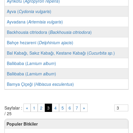
Ayrıkotu (
Agropyron repens
)
Ayva (
Cydonia vulgaris
)
Ayvadana (
Artemisia vulgaris
)
Backhousia citriodora (
Backhousia citriodora
)
Bahçe hezareni (
Delphinium ajacis
)
Bal Kabağı, Sakız Kabağı, Kestane Kabağı (
Cucurbita sp.
)
Ballıbaba (
Lamium album
)
Ballıbaba (
Lamium album
)
Bamya Çiçeği (
Hibiscus esculentus
)
Sayfalar :
«
1
2
3
4
5
6
7
»
/ 25
Populer Bitkiler