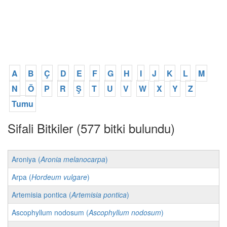
A
B
Ç
D
E
F
G
H
I
J
K
L
M
N
Ö
P
R
Ş
T
U
V
W
X
Y
Z
Tumu
Sifali Bitkiler (577 bitki bulundu)
Aroniya (
Aronia melanocarpa
)
Arpa (
Hordeum vulgare
)
Artemisia pontica (
Artemisia pontica
)
Ascophyllum nodosum (
Ascophyllum nodosum
)