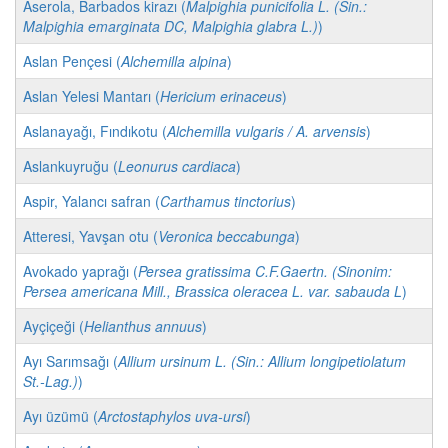
Aserola, Barbados kirazı (
Malpighia punicifolia L. (Sin.:
Malpighia emarginata DC, Malpighia glabra L.)
)
Aslan Pençesi (
Alchemilla alpina
)
Aslan Yelesi Mantarı (
Hericium erinaceus
)
Aslanayağı, Fındıkotu (
Alchemilla vulgaris / A. arvensis
)
Aslankuyruğu (
Leonurus cardiaca
)
Aspir, Yalancı safran (
Carthamus tinctorius
)
Atteresi, Yavşan otu (
Veronica beccabunga
)
Avokado yaprağı (
Persea gratissima C.F.Gaertn. (Sinonim:
Persea americana Mill., Brassica oleracea L. var. sabauda L
)
Ayçiçeği (
Helianthus annuus
)
Ayı Sarımsağı (
Allium ursinum L. (Sin.: Allium longipetiolatum
St.-Lag.)
)
Ayı üzümü (
Arctostaphylos uva-ursi
)