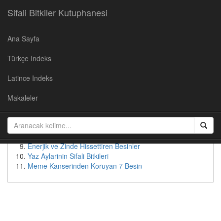
Sifali Bitkiler Kutuphanesi
Ana Sayfa
Populer Yazılar
Türkçe Indeks
Kirazın Faydaları
Cevizin Faydalari
Latince Indeks
Soğan Suyunun Faydaları
Yaban Mersininin Faydaları
Makaleler
Kudret Nari - Faydalari ve Kullanimi
Patates suyunun faydaları
Bebeksi Bir Yüz İçin Doğal Çözümler
Tok Tutan Besinler
Enerjik ve Zinde Hissettiren Besinler
Yaz Aylarinin Sifali Bitkileri
Meme Kanserinden Koruyan 7 Besin