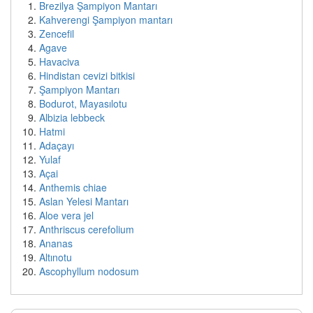
Brezilya Şampiyon Mantarı
Kahverengi Şampiyon mantarı
Zencefil
Agave
Havaciva
Hindistan cevizi bitkisi
Şampiyon Mantarı
Bodurot, Mayasılotu
Albizia lebbeck
Hatmi
Adaçayı
Yulaf
Açai
Anthemis chiae
Aslan Yelesi Mantarı
Aloe vera jel
Anthriscus cerefolium
Ananas
Altınotu
Ascophyllum nodosum